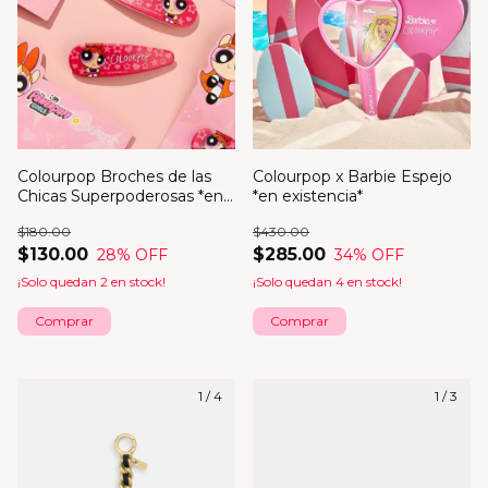
Colourpop Broches de las
Colourpop x Barbie Espejo
Chicas Superpoderosas *en
*en existencia*
existencia*
$180.00
$430.00
$130.00
$285.00
28
% OFF
34
% OFF
¡Solo quedan
2
en stock!
¡Solo quedan
4
en stock!
Comprar
1
/
4
1
/
3