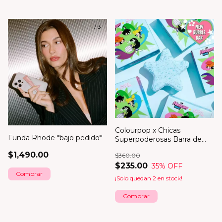
1
/
3
Colourpop x Chicas
Funda Rhode *bajo pedido*
Superpoderosas Barra de
Burbujas *en existencia*
$1,490.00
$360.00
$235.00
35
% OFF
Comprar
¡Solo quedan
2
en stock!