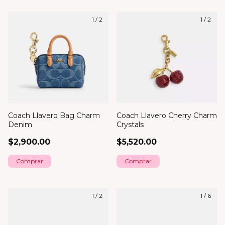
1
/
2
1
/
2
Coach Llavero Bag Charm
Coach Llavero Cherry Charm
Denim
Crystals
$2,900.00
$5,520.00
Comprar
1
/
2
1
/
6