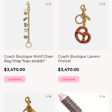
1
/
2
1
/
2
Coach Boutique Motif Chain
Coach Boutique Llavero
Bag Strap *bajo pedido*
Pretzel
$3,470.00
$3,470.00
1
/
6
1
/
4