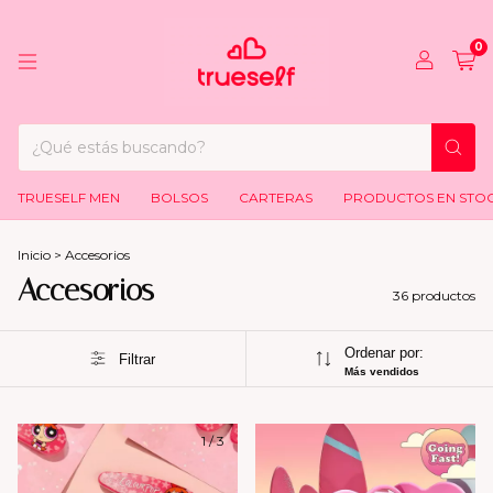
0
TRUESELF MEN
BOLSOS
CARTERAS
PRODUCTOS EN STO
Inicio
>
Accesorios
Accesorios
36 productos
Ordenar por:
Filtrar
Más vendidos
1
/
3