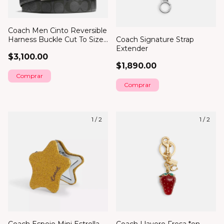
Coach Men Cinto Reversible
Coach Signature Strap
Harness Buckle Cut To Size,
Extender
30 Mm
$3,100.00
$1,890.00
1
/
2
1
/
2
Coach Espejo Mini Estrella
Coach Llavero Fresa *en