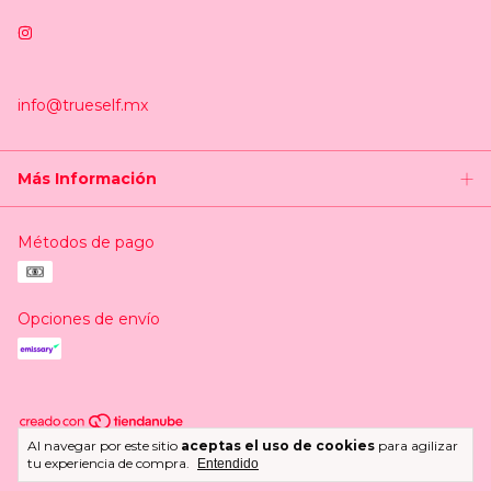
info@trueself.mx
Más Información
Métodos de pago
Opciones de envío
Al navegar por este sitio
aceptas el uso de cookies
para agilizar
Copyright Trueself.mx - 2026. Todos los derechos reservados.
tu experiencia de compra.
Entendido