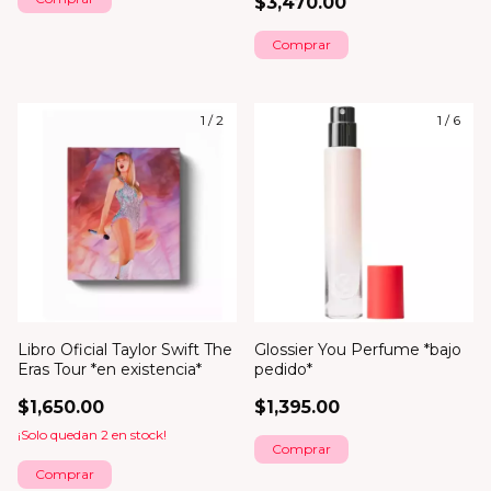
$3,470.00
Comprar
1
/
2
1
/
6
Libro Oficial Taylor Swift The
Glossier You Perfume *bajo
Eras Tour *en existencia*
pedido*
$1,650.00
$1,395.00
¡Solo quedan
2
en stock!
Comprar