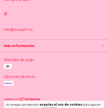
info@trueself.mx
Más Información
Métodos de pago
Opciones de envío
Al navegar por este sitio
aceptas el uso de cookies
para agilizar
Copyright Trueself.mx - 2026. Todos los derechos reservados.