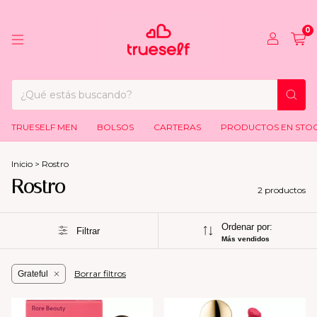
0
TRUESELF MEN
BOLSOS
CARTERAS
PRODUCTOS EN STO
Inicio
>
Rostro
Rostro
2 productos
Ordenar por:
Filtrar
Más vendidos
Borrar filtros
Grateful