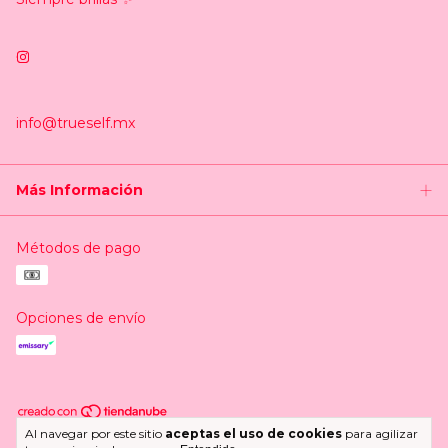
info@trueself.mx
Más Información
Métodos de pago
Opciones de envío
Al navegar por este sitio
aceptas el uso de cookies
para agilizar
Copyright Trueself.mx - 2026. Todos los derechos reservados.