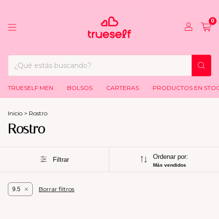
0
TRUESELF MEN
BOLSOS
CARTERAS
PRODUCTOS EN STO
Inicio
>
Rostro
Rostro
Ordenar por:
Filtrar
Más vendidos
Borrar filtros
9.5