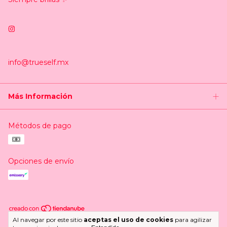
info@trueself.mx
Más Información
Métodos de pago
Opciones de envío
Al navegar por este sitio
aceptas el uso de cookies
para agilizar
Copyright Trueself.mx - 2026. Todos los derechos reservados.