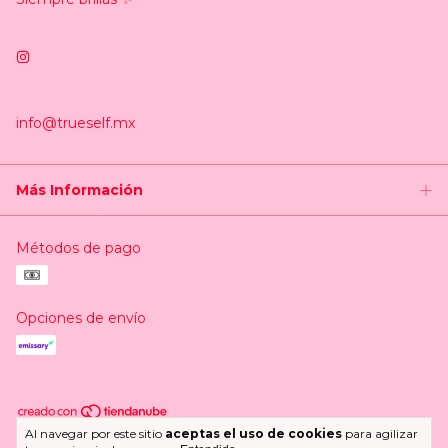
info@trueself.mx
Más Información
Métodos de pago
Opciones de envío
Al navegar por este sitio
aceptas el uso de cookies
para agilizar
Copyright Trueself.mx - 2026. Todos los derechos reservados.