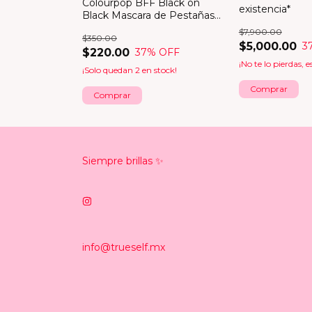
Colourpop BFF Black on
ture Canvas
existencia*
Black Mascara de Pestañas
*en existencia*
$7,900.00
$350.00
$5,000.00
% OFF
3
$220.00
37
% OFF
s el último!
¡No te lo pierdas, e
¡Solo quedan
2
en stock!
Siempre brillas ✨
info@trueself.mx