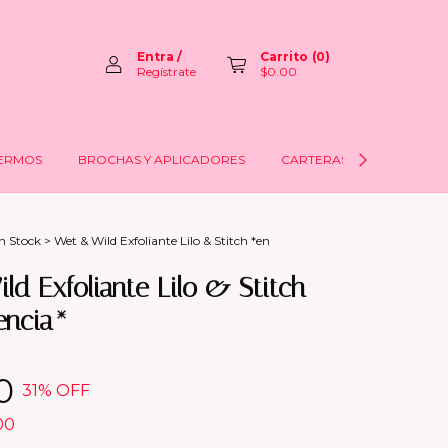
Entra
/
Carrito
(
0
)
Regístrate
$0.00
ERMOS
BROCHAS Y APLICADORES
CARTERAS
LABIOS
n Stock
>
Wet & Wild Exfoliante Lilo & Stitch *en
d Exfoliante Lilo & Stitch
encia*
0
31
% OFF
00