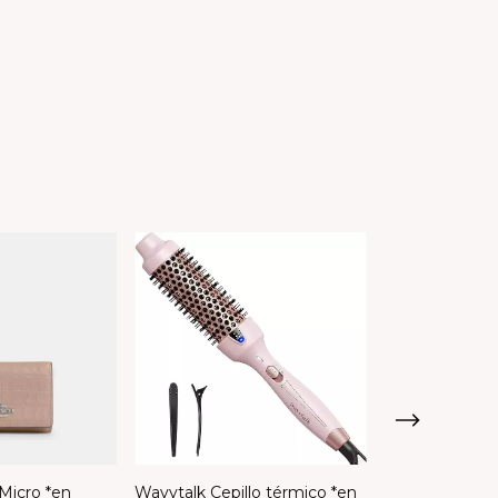
Micro *en
Coach Men Car
Wavytalk Cepillo térmico *en