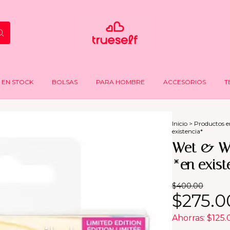
EN STOCK
BOLSAS
PARA HOMBRE
ACCESORIOS
T
Inicio
>
Productos e
existencia*
Wet & Wil
*en exist
$400.00
$275.0
Ahorras:
$125.