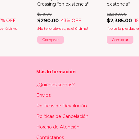
Crossing *en existencia*
existencia*
$510.00
$2,800.00
$290.00
$2,385.00
7
% OFF
43
% OFF
15
s el último!
¡No te lo pierdas, es el último!
¡No te lo pierdas, e
Comprar
Más Información
¿Quiénes somos?
Envios
Políticas de Devolución
Políticas de Cancelación
Horario de Atención
Contáctanos