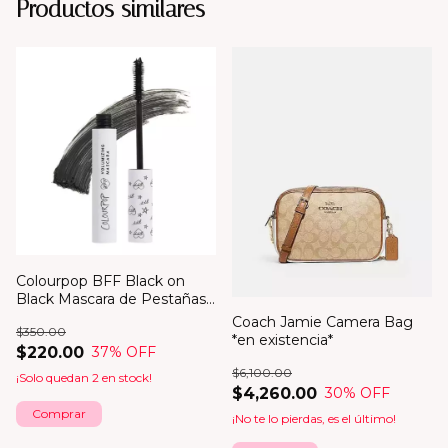
Productos similares
Colourpop BFF Black on
Black Mascara de Pestañas
*en existencia*
Coach Jamie Camera Bag
$350.00
*en existencia*
$220.00
37
% OFF
$6,100.00
¡Solo quedan
2
en stock!
$4,260.00
30
% OFF
¡No te lo pierdas, es el último!