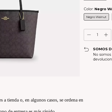
Color:
Negro W
Negro Walnut
SOMOS D
No somos f
devolucion
s a tienda o, en algunos casos, se ordena en
iempo de entrega es más rápido.