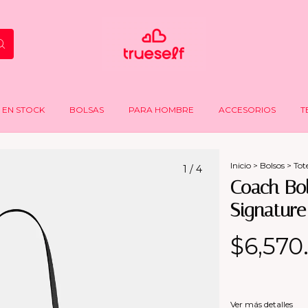
EN STOCK
BOLSAS
PARA HOMBRE
ACCESORIOS
T
Inicio
>
Bolsos
>
Tot
1
/
4
Coach Bo
Signature
$6,570
Ver más detalles