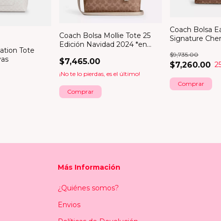
Coach Bolsa Ea
Coach Bolsa Mollie Tote 25
Signature Chen
Edición Navidad 2024 *en
ation Tote
existencia*
$9,735.00
vas
$7,465.00
$7,260.00
2
¡No te lo pierdas, es el último!
Más Información
¿Quiénes somos?
Envios