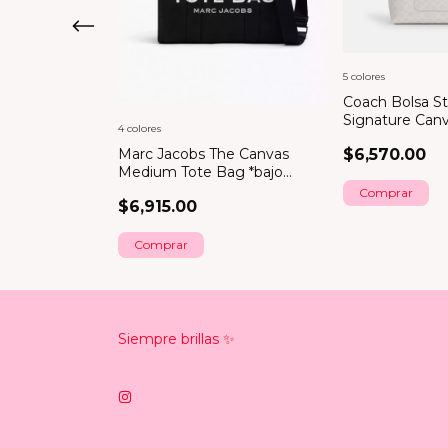
5 colores
Coach Bolsa St
Signature Can
4 colores
$6,570.00
he Canvas
Marc Jacobs The Canvas
 *bajo pedido*
Medium Tote Bag *bajo
pedido*
Comprar
$6,915.00
Comprar
Siempre brillas ✨