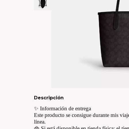
Descripción
✨ Información de entrega
Este producto se consigue durante mis viaje
línea.
👜 Si está disponible en tienda física: el t