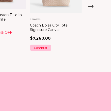
ston Tote In
ille
5 colores
Coach Bolsa City Tote
Signature Canvas
Coach Bolsa Ci
5
% OFF
$7,260.00
$7,260.00
Comprar