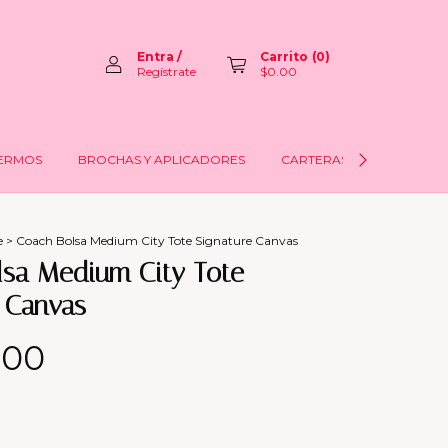
Entra
/
Carrito
(
0
)
Regístrate
$0.00
ERMOS
BROCHAS Y APLICADORES
CARTERAS
LABIOS
e
>
Coach Bolsa Medium City Tote Signature Canvas
lsa Medium City Tote
 Canvas
.00