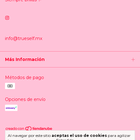
info@trueself.mx
Más Información
Métodos de pago
Opciones de envío
Al navegar por este sitio
aceptas el uso de cookies
para agilizar
Copyright Trueself.mx - 2026. Todos los derechos reservados.