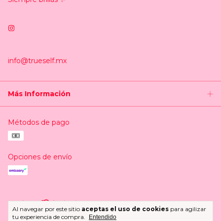
info@trueself.mx
Más Información
Métodos de pago
Opciones de envío
Al navegar por este sitio
aceptas el uso de cookies
para agilizar
Copyright Trueself.mx - 2026. Todos los derechos reservados.
tu experiencia de compra.
Entendido