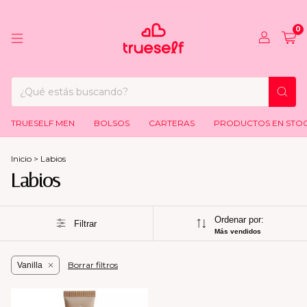
0
TRUESELF MEN
BOLSOS
CARTERAS
PRODUCTOS EN STO
Inicio
>
Labios
Labios
Ordenar por:
Filtrar
Más vendidos
Borrar filtros
Vanilla