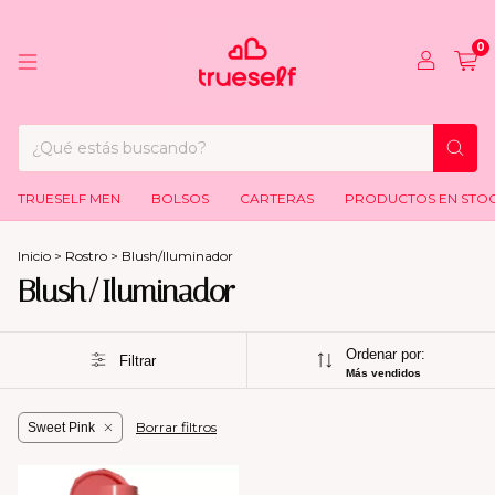
0
TRUESELF MEN
BOLSOS
CARTERAS
PRODUCTOS EN STO
Inicio
>
Rostro
>
Blush/Iluminador
Blush/Iluminador
Ordenar por:
Filtrar
Más vendidos
Borrar filtros
Sweet Pink