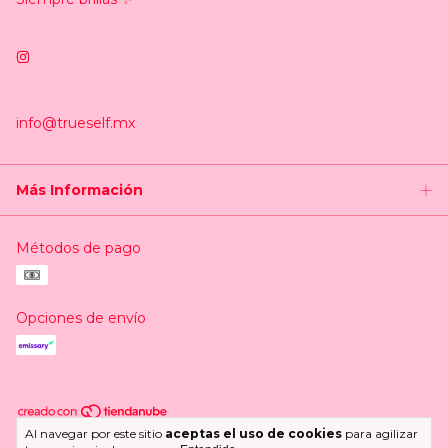
info@trueself.mx
Más Información
Métodos de pago
Opciones de envío
Al navegar por este sitio
aceptas el uso de cookies
para agilizar
Copyright Trueself.mx - 2026. Todos los derechos reservados.