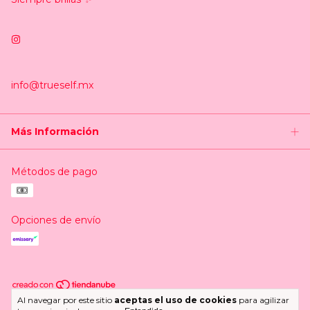
info@trueself.mx
Más Información
Métodos de pago
Opciones de envío
Al navegar por este sitio
aceptas el uso de cookies
para agilizar
Copyright Trueself.mx - 2026. Todos los derechos reservados.