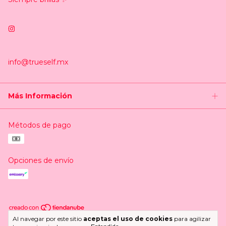
info@trueself.mx
Más Información
Métodos de pago
Opciones de envío
Al navegar por este sitio
aceptas el uso de cookies
para agilizar
Copyright Trueself.mx - 2026. Todos los derechos reservados.