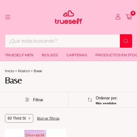
0
TRUESELF MEN
BOLSOS
CARTERAS
PRODUCTOS EN STO
Inicio
>
Rostro
>
Base
Base
Ordenar por:
Filtrar
Más vendidos
Borrar filtros
60 Third St